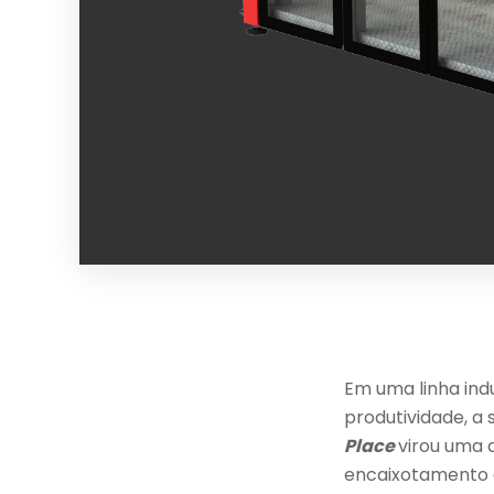
Em uma linha indu
produtividade, a
Place
virou uma 
encaixotamento d