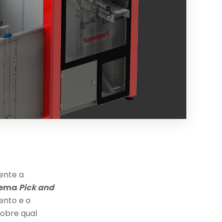
mente a
tema
Pick and
ento e o
obre qual