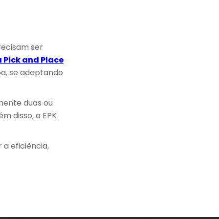
recisam ser
 Pick and Place
pa, se adaptando
mente duas ou
ém disso, a EPK
a eficiência,