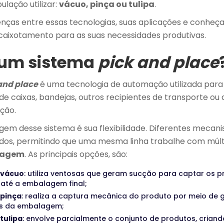
lação utilizar:
vácuo, pinça ou tulipa
.
enças entre essas tecnologias, suas aplicações e conheç
aixotamento para as suas necessidades produtivas.
 um sistema
pick and place
and place
é uma tecnologia de automação utilizada para
de caixas, bandejas, outros recipientes de transporte ou
ção.
agem desse sistema é sua flexibilidade. Diferentes meca
ados, permitindo que uma mesma linha trabalhe com múlti
lagem
. As principais opções, são:
 vácuo
: utiliza ventosas que geram sucção para captar os p
s até a embalagem final;
 pinça
: realiza a captura mecânica do produto por meio de 
s da embalagem;
tulipa
: envolve parcialmente o conjunto de produtos, crian