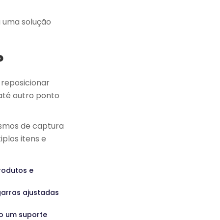
a uma solução
?
 reposicionar
 até outro ponto
nismos de captura
plos itens e
rodutos e
garras ajustadas
do um suporte