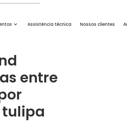
-----------------------------
entos
Assistência técnica
Nossos clientes
A
and
ças entre
por
 tulipa