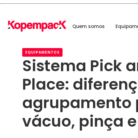
-----------------------------------------------------------------------------------------
Quem somos
Equipam
EQUIPAMENTOS
Sistema Pick 
Place: diferen
agrupamento 
vácuo, pinça e