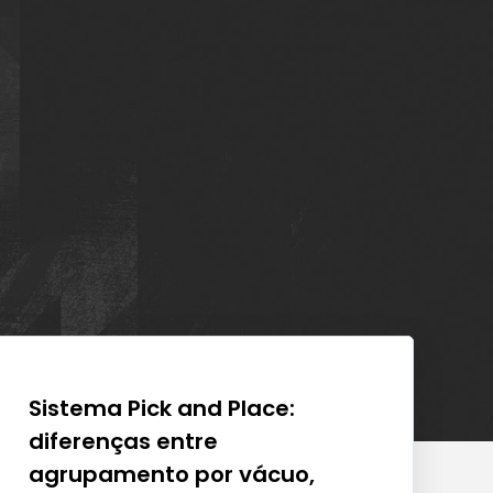
Sistema Pick and Place:
Ev
diferenças entre
n
agrupamento por vácuo,
bá