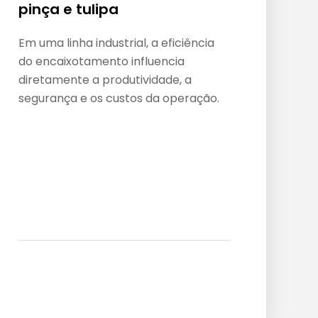
pinça e tulipa
p
Em uma linha industrial, a eficiência
O 
do encaixotamento influencia
do
diretamente a produtividade, a
mo
segurança e os custos da operação.