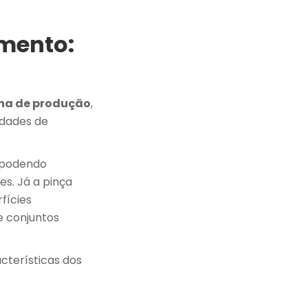
mento:
nha de produção
,
idades de
, podendo
es. Já a pinça
fícies
e conjuntos
acterísticas dos