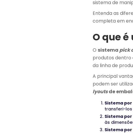
sistema de manipu
Entenda as difer
completa em enc
O que é
O
sistema
pick 
produtos dentro 
da linha de produ
A principal vant
podem ser utiliz
lyouts
de emba
Sistema por
transferi-lo
Sistema por
às dimensõe
Sistema por 