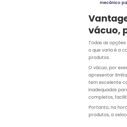
mecânico pa
Vantage
vácuo, p
Todas as opçõe
o que varia é a c
produtos.
O vácuo, por exe
apresentar limit
tem excelente ca
inadequadas para
completos, facil
Portanto, na hora
produtos, a veloc