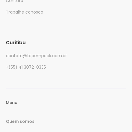
Contato
Trabalhe conosco
Curitiba
contato@kopempack.com.br
+(55) 41 3072-0335
Menu
Quem somos