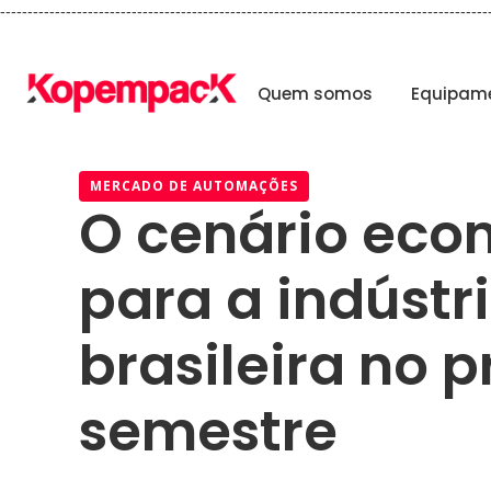
-----------------------------------------------------------------------------------------
Quem somos
Equipam
MERCADO DE AUTOMAÇÕES
O cenário eco
para a indústr
brasileira no 
semestre