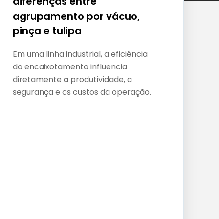
diferenças entre
n
agrupamento por vácuo,
bá
pinça e tulipa
p
Em uma linha industrial, a eficiência
O 
do encaixotamento influencia
do
diretamente a produtividade, a
mo
segurança e os custos da operação.