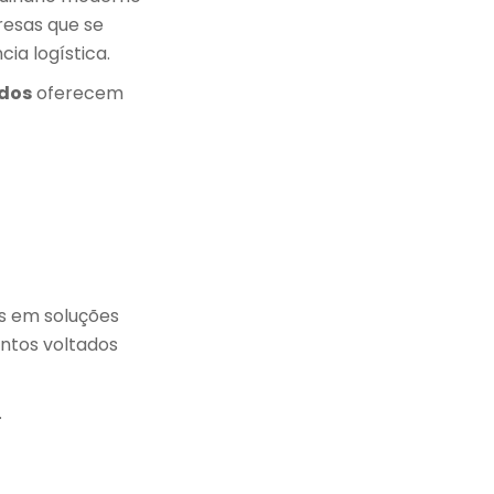
resas que se
ia logística.
dos
oferecem
os em soluções
ntos voltados
.