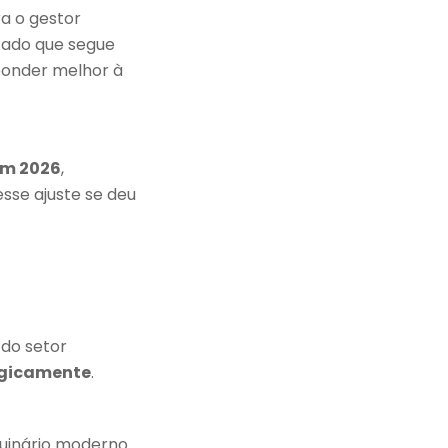
ra o gestor
cado que segue
ponder melhor à
em 2026
,
sse ajuste se deu
do setor
ogicamente
.
inário moderno