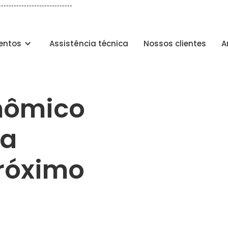
-----------------------------
entos
Assistência técnica
Nossos clientes
A
nômico
ia
próximo