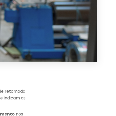
 de retomada
que indicam as
cimento
nos