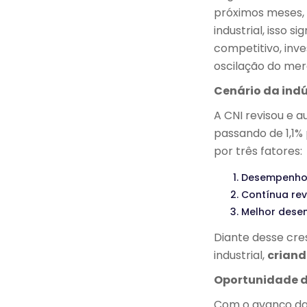
próximos meses, 
industrial, isso
competitivo, inv
oscilação do mer
Cenário da indú
A CNI revisou e 
passando de 1,1% 
por três fatores:
Desempenho m
Contínua rev
Melhor desem
Diante desse cre
industrial,
criand
Oportunidade d
Com o avanço da