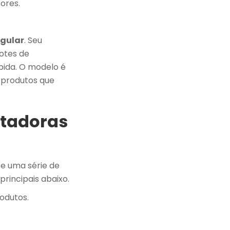
ores.
ngular
. Seu
otes de
pida. O modelo é
a produtos que
otadoras
e uma série de
principais abaixo.
odutos.