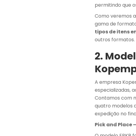
permitindo que o
Como veremos a 
gama de formatos
tipos de itens
outros formatos.
2. Mode
Kopemp
A empresa Kopem
especializadas, 
Contamos com m
quatro modelos q
expedição no fina
Pick and Place 
O modelo EPKB fo