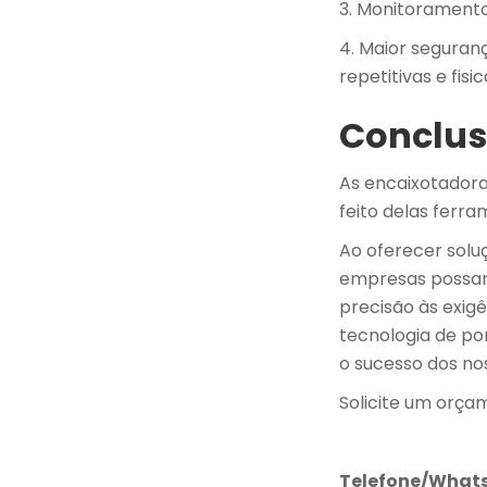
3. Monitoramento
4. Maior seguran
repetitivas e fis
Conclu
As encaixotador
feito delas ferra
Ao oferecer solu
empresas possam
precisão às exig
tecnologia de po
o sucesso dos no
Solicite um orça
Telefone/What