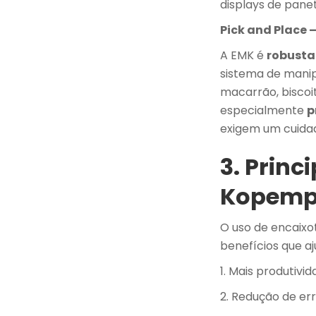
displays de pane
Pick and Place 
A EMK é
robusta
sistema de manip
macarrão, biscoi
especialmente
p
exigem um cuidad
3. Princ
Kopemp
O uso de encaixo
benefícios que aj
1. Mais produtiv
2. Redução de er