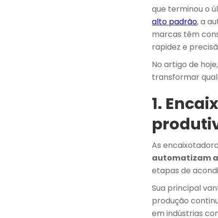
que terminou o 
alto padrão
, a a
marcas têm cons
rapidez e precis
No artigo de ho
transformar qualq
1. Enca
produtiv
As encaixotador
automatizam 
etapas de acond
Sua principal va
produção continu
em indústrias co