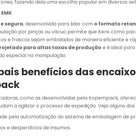
tones, fazendo dela uma escolha popular em diversos set
– EMK
 e segura
, desenvolvida para lidar com
o formato reta
ulação por pinças ou vácuo permite que itens como pac
tos e frascos sejam embalados de maneira eficiente e rá
rojetado para altas taxas de produção
e é ideal par
o especial na manipulação.
ipais benefícios das encaix
ack
tadoras, como as desenvolvidas pela Kopempack, oferec
udam a agilizar o processo de expedição. Veja alguns dos 
idade pela automatização do sistema de embalagem de pr
ros e desperdícios de insumos.