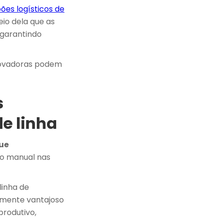
ões logísticos de
eio dela que as
 garantindo
novadoras podem
s
de linha
ue
ão manual nas
linha de
lmente vantajoso
produtivo,