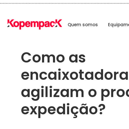
-----------------------------------------------------------------------------------------
Quem somos
Equipam
Como as
encaixotadora
agilizam o pro
expedição?