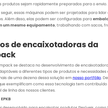
s produtos sejam rapidamente preparados para o envio.
seguir, essas máquinas podem ser projetadas para lida
. Além disso, elas podem ser configuradas para
embala
 em um mesmo equipamento
, trabalhando com sacos, fr
los de encaixotadoras da
ack
pack se destaca no desenvolvimento de encaixotador
adaptáveis a diferentes tipos de produtos e necessidades
ais de uma dezena dessa solução em
nosso portfólio
. D
ue exemplificam como essa tecnologia tem contribuído p
l de linha dos nossos clientes.
– EPKB
i desenvolvido para encaixotar produtos flexíveis, como 