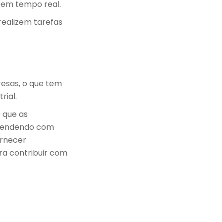
s em tempo real.
realizem tarefas
esas, o que tem
rial.
 que as
atendendo com
ornecer
ra contribuir com