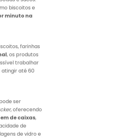
omo biscoitos e
or minuto na
coitos, farinhas
nal
, os produtos
sível trabalhar
atingir até 60
a pode ser
cker
, oferecendo
em de caixas
,
acidade de
agens de vidro e