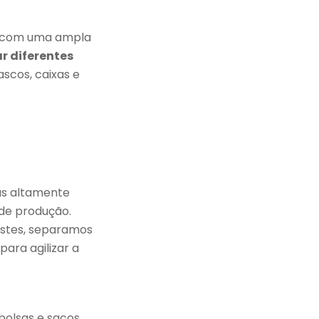
r com uma ampla
r diferentes
ascos, caixas e
as altamente
 de produção.
estes, separamos
ara agilizar a
bolsas e sacos.