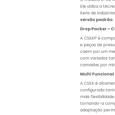
Ele utiliza a técn
itens de indústria
versão padrão
.
Drop Packer – 
A CSEKP é compac
e peças de pres
caem por um meio
com variados tam
camadas por min
Multi Funcional
A CSEK é altame
configurada tan
mais flexibilidad
tornando-a compa
adaptação permit