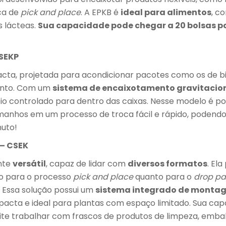
ica de
pick and place
. A EPKB é
ideal para alimentos
, c
s lácteas.
Sua capacidade pode chegar a 20 bolsas p
CSEKP
ta, projetada para acondicionar pacotes como os de bis
unto. Com um
sistema de encaixotamento gravitacio
 controlado para dentro das caixas. Nesse modelo é pos
anhos em um processo de troca fácil e rápido, podendo 
uto!
 – CSEK
nte
versátil
, capaz de lidar com
diversos formatos
. El
to para o processo
pick and place
quanto para o
drop pa
e. Essa solução possui um
sistema integrado de montag
cta e ideal para plantas com espaço limitado. Sua cap
e trabalhar com frascos de produtos de limpeza, embal