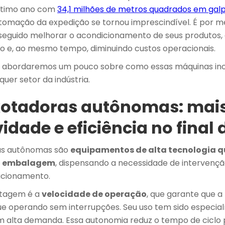
último ano com
34,1 milhões de metros quadrados em galp
utomação da expedição se tornou imprescindível. É por m
eguido melhorar o acondicionamento de seus produtos,
ão e, ao mesmo tempo, diminuindo custos operacionais.
je, abordaremos um pouco sobre como essas máquinas i
uer setor da indústria.
ixotadoras autônomas: mai
idade e eficiência no final 
as autônomas são
equipamentos de alta tecnologia q
a embalagem
, dispensando a necessidade de intervenç
icionamento.
ntagem é a
velocidade de operação
, que garante que a 
e operando sem interrupções. Seu uso tem sido especia
m alta demanda. Essa autonomia reduz o tempo de ciclo 