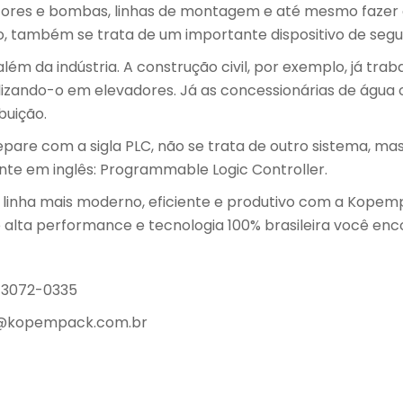
ores e bombas, linhas de montagem e até mesmo fazer 
sso, também se trata de um importante dispositivo de seg
além da indústria. A construção civil, por exemplo, já tra
lizando-o em elevadores. Já as concessionárias de água o
buição.
epare com a sigla PLC, não se trata de outro sistema, m
te em inglês: Programmable Logic Controller.
de linha mais moderno, eficiente e produtivo com a Kopem
alta performance e tecnologia 100% brasileira você en
 3072-0335
@kopempack.com.br