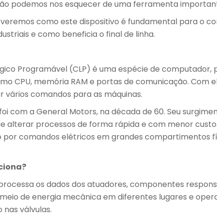
o podemos nos esquecer de uma ferramenta importantí
e veremos como este dispositivo é fundamental para o co
striais e como beneficia o final de linha.
gico Programável (CLP) é uma espécie de computador, p
o CPU, memória RAM e portas de comunicação. Com e
ir vários comandos para as máquinas.
 foi com a General Motors, na década de 60. Seu surgimen
e alterar processos de forma rápida e com menor custo.
to por comandos elétricos em grandes compartimentos fí
ciona?
processa os dados dos atuadores, componentes respons
meio de energia mecânica em diferentes lugares e oper
 nas válvulas.