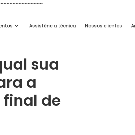
-----------------------------
entos
Assistência técnica
Nossos clientes
A
qual sua
ara a
final de