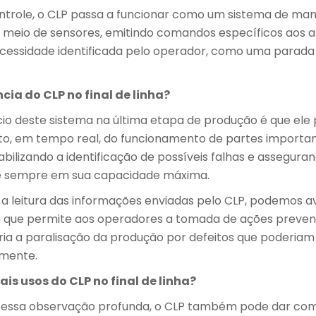
ontrole, o CLP passa a funcionar como um sistema de ma
 meio de sensores, emitindo comandos específicos aos 
cessidade identificada pelo operador, como uma parada
cia do CLP no final de linha?
io deste sistema na última etapa de produção é que ele 
 em tempo real, do funcionamento de partes importan
bilizando a identificação de possíveis falhas e assegura
e sempre em sua capacidade máxima.
 leitura das informações enviadas pelo CLP, podemos av
 o que permite aos operadores a tomada de ações prevent
ria a paralisação da produção por defeitos que poderiam 
amente.
ais usos do CLP no final de linha?
r essa observação profunda, o CLP também pode dar co