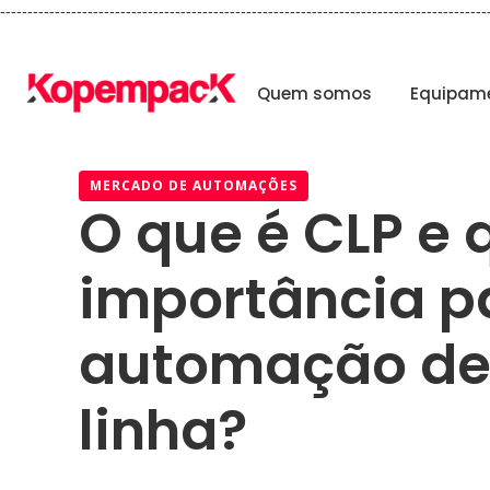
-----------------------------------------------------------------------------------------
Quem somos
Equipam
MERCADO DE AUTOMAÇÕES
O que é CLP e 
importância p
automação de 
linha?