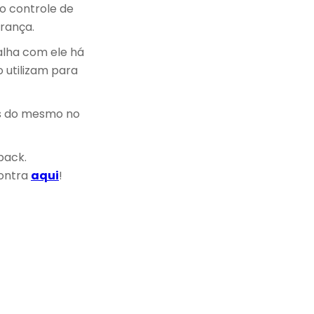
o controle de
urança.
balha com ele há
 utilizam para
as do mesmo no
pack.
contra
aqui
!