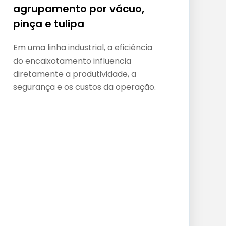
agrupamento por vácuo,
bá
pinça e tulipa
p
Em uma linha industrial, a eficiência
O 
do encaixotamento influencia
do
diretamente a produtividade, a
mo
segurança e os custos da operação.