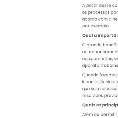
A partir desse c
os processos por
acordo com a ne
por exemplo.
Qual a importân
O grande benefíc
acompanhamento,
equipamentos, via
aparato trabalh
Quando fazemos a
inconsistências,
que seja necessá
resolvidos previ
Quais os princip
Além de permiti