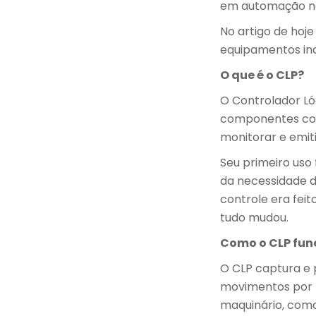
em automação nã
No artigo de hoj
equipamentos indu
O que é o CLP?
O Controlador Ló
componentes com
monitorar e emit
Seu primeiro uso
da necessidade d
controle era fei
tudo mudou.
Como o CLP fun
O CLP captura e 
movimentos por 
maquinário, como