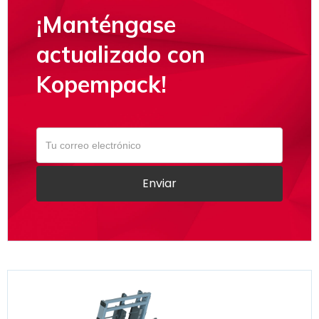
¡Manténgase
actualizado con
Kopempack!